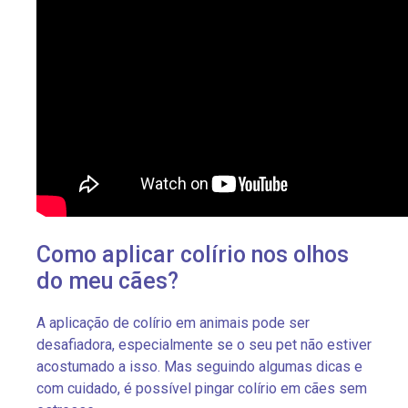
Como aplicar colírio nos olhos
do meu cães?
A aplicação de colírio em animais pode ser
desafiadora, especialmente se o seu pet não estiver
acostumado a isso. Mas seguindo algumas dicas e
com cuidado, é possível pingar colírio em cães sem