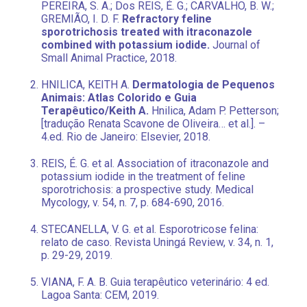
PEREIRA, S. A.; Dos REIS, É. G.; CARVALHO, B. W.;
GREMIÃO, I. D. F.
Refractory feline
sporotrichosis treated with itraconazole
combined with potassium iodide.
Journal of
Small Animal Practice, 2018.
HNILICA, KEITH A.
Dermatologia de Pequenos
Animais: Atlas Colorido e Guia
Terapêutico/Keith A.
Hnilica, Adam P. Petterson;
[tradução Renata Scavone de Oliveira… et al.]. –
4.ed. Rio de Janeiro: Elsevier, 2018.
REIS, É. G. et al. Association of itraconazole and
potassium iodide in the treatment of feline
sporotrichosis: a prospective study. Medical
Mycology, v. 54, n. 7, p. 684-690, 2016.
STECANELLA, V. G. et al. Esporotricose felina:
relato de caso. Revista Uningá Review, v. 34, n. 1,
p. 29-29, 2019.
VIANA, F. A. B. Guia terapêutico veterinário: 4 ed.
Lagoa Santa: CEM, 2019.