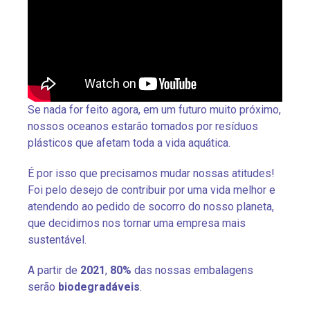
Se nada for feito agora, em um futuro muito próximo,
nossos oceanos estarão tomados por resíduos
plásticos que afetam toda a vida aquática.
É por isso que precisamos mudar nossas atitudes!
Foi pelo desejo de contribuir por uma vida melhor e
atendendo ao pedido de socorro do nosso planeta,
que decidimos nos tornar uma empresa mais
sustentável.
A partir de
2021
,
80%
das nossas embalagens
serão
biodegradáveis
.